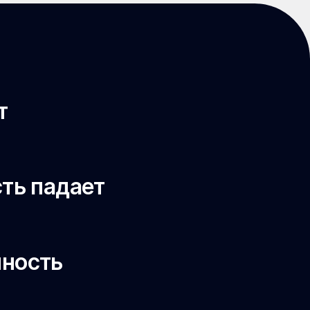
т
сть падает
чность