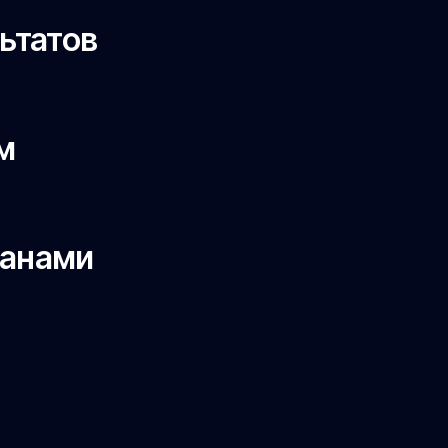
ьтатов
м
ланами