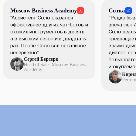
Moscow Business Academy
Сотка
“Ассистент Соло оказался
“Редко быв
эффективнее других чат-ботов и
впечатлен 
схожих инструментов в десять,
Соло реаль
а в высокий сезон и в двадцать
превращае
раз. После Соло всё остальное
взаимодейс
несерьезно”
диалог, со
Сергей Берсерк
пользовате
Head of Sales Moscow Business
и окупаемо
Academy
Кирил
Perfor